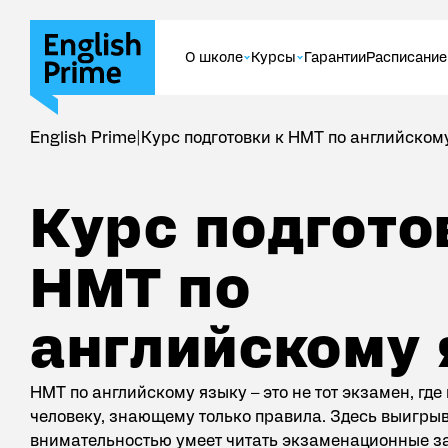
О школе
Курсы
Гарантии
Расписание
МЕТОДИКА ПРЕПОДАВАНИЯ АНГЛИЙСКОГ
ОНЛАЙН-КУРСЫ
ЦЕНЫ
English Prime
|
Курс подготовки к НМТ по английском
УЧЕБНАЯ ПРОГРАММА
ДЛЯ КОМПАНИЙ
КУРСЫ АН
ФОТОГАЛЕРЕЯ
ДЛЯ НАЧИНАЮЩИХ
КУРС ПОД
РАЗГОВОРНЫЙ АНГЛИЙСКИЙ
ДЛЯ ДЕТЕ
Курс подготовки к НМТ по английскому языку
К
у
р
с
п
о
д
г
о
т
о
Н
М
Т
п
о
а
н
г
л
и
й
с
к
о
м
у
НМТ по английскому языку – это не тот экзамен, где
человеку, знающему только правила. Здесь выигрывае
внимательностью умеет читать экзаменационные за