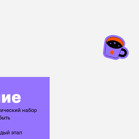
ние
тический набор
быть
ждый этап