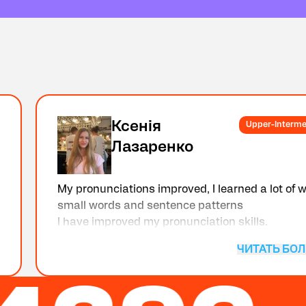
Ксенія
Upper-Interme
Лазаренко
My pronunciations improved, I learned a lot of 
small words and sentence patterns
I have improved my pronunciation skills.
I can speak with foreigners
ЧИТАТЬ БО
I can fluently speak English with foreigners and
know many useful words.