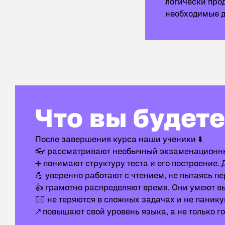
логически про
необходимые д
Что вы будете знать и уметь
Что вы будете
После завершения курса наши ученики ⬇️
👓 рассматривают необычный экзаменационный
➕ понимают структуру теста и его построение. 
💪 уверенно работают с чтением, не пытаясь п
👍 грамотно распределяют время. Они умеют вы
🙅‍♀️ не теряются в сложных задачах и не пани
↗️ повышают свой уровень языка, а не только го