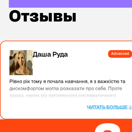
Отзывы
Отзывы
Даша Руда
Advanced
Рівно рік тому я почала навчання, я з важкістю та
дискомфортом могла розказати про себе. Проте
зараз, через рік регулярного,систематичного
відвідування уроків я можу розмовляти з носіями
ЧИТАТЬ БОЛЬШЕ
вільно та на більшість тем.