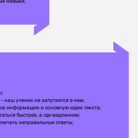
ые навыки,
ч;
- наш ученик не запутается в нем;
евую информацию и основную идею текста;
аться быстрее, а где медленнее;
сключать неправильные ответы;