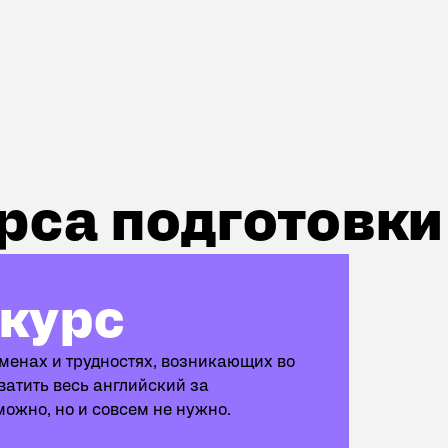
, получив материалы/запись урока
иниться к другой группе с момента остановки (при усл
ЗАПИСАТЬСЯ НА ТЕСТ ИЛИ КОНСУЛЬТАЦИЮ
рса подготовки
 курс
менах и трудностях, возникающих во
ватить весь английский за
можно, но и совсем не нужно.