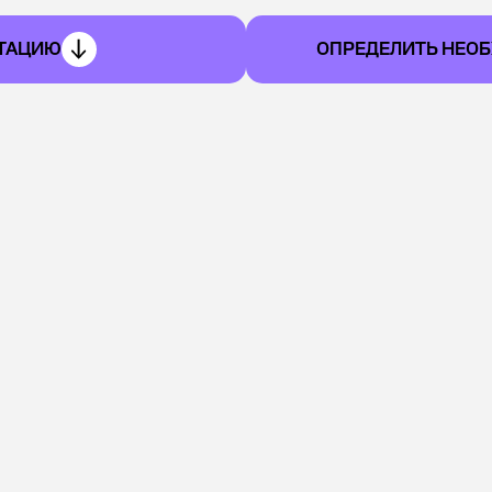
ЬТАЦИЮ
ОПРЕДЕЛИТЬ НЕО
е подготовки к НМТ п
РЕГУЛЯРНОСТЬ ЗАНЯТИЙ
3 р/неделю
Объем учебных часов на курсе:
42 часа