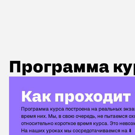
Возможность отработать пропущенное занятие
Возможность приостановить обучение и присоед
Программа курса подготовки к НМТ
Программа ку
Как проходит курс
Как проходит
Программа курса построена на реальных экза
время них. Мы, в свою очередь, не пытаемся ох
относительно короткое время курса. Это невоз
На наших уроках мы сосредотачиваемся на ⬇️