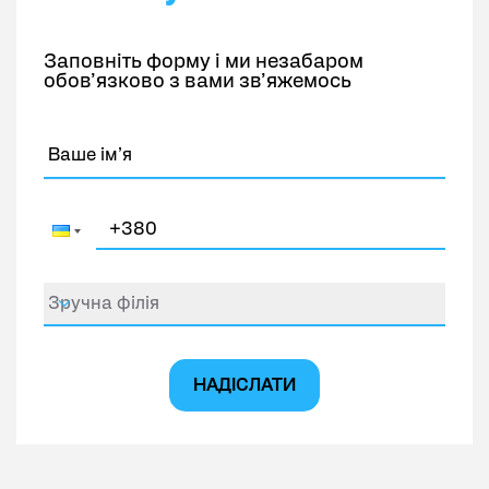
й комфортно, спілкуватися з іноземцями без
бар’єрів та отримувати ще більше задоволення
Заповніть форму і ми незабаром
від кожної поїздки.
обов’язково з вами зв’яжемось
Рекомендований рівень:
Pre-Intermediate.
Зручна філія
НАДІСЛАТИ