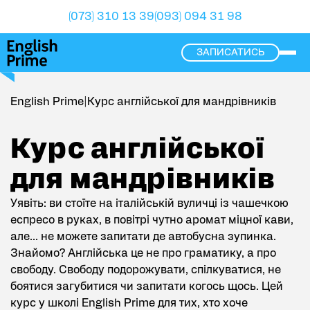
(073) 310 13 39
(093) 094 31 98
ЗАПИСАТИСЬ
ope
English Prime
|
Курс англійської для мандрівників
Курс англійської для мандрівників
К
у
р
с
а
н
г
л
і
й
с
ь
к
о
ї
д
л
я
м
а
н
д
р
і
в
н
и
к
і
в
Уявіть: ви стоїте на італійській вуличці із чашечкою
еспресо в руках, в повітрі чутно аромат міцної кави,
але… не можете запитати де автобусна зупинка.
Знайомо? Англійська це не про граматику, а про
свободу. Свободу подорожувати, спілкуватися, не
боятися загубитися чи запитати когось щось. Цей
курс у школі English Prime для тих, хто хоче