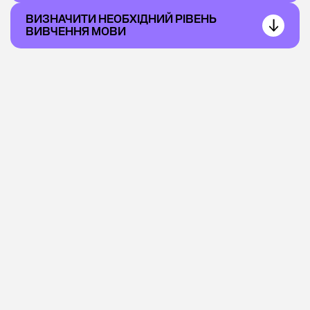
ВИЗНАЧИТИ НЕОБХІДНИЙ РІВЕНЬ
ВИВЧЕННЯ МОВИ
Інформація
про курс
англійської
для
мандрівників
ТРИВАЛІСТЬ
КІЛЬКІСТЬ
РЕГУЛЯРНІСТЬ
КУРСУ
ЗАНЯТЬ
ЗАНЯТЬ
1-2 тіжні
5 занять
узгоджується
з викладачем