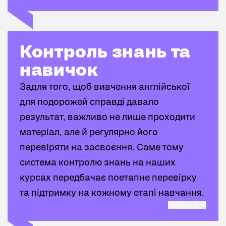
Контроль знань та навичок
Контроль знань та
навичок
Задля того, щоб вивчення англійської
для подорожей справді давало
результат, важливо не лише проходити
матеріал, але й регулярно його
перевіряти на засвоєння. Саме тому
система контролю знань на наших
курсах передбачає поетапне перевірку
та підтримку на кожному етапі навчання.
БІЛЬШЕ
Перш за все при проходженні
стандартного курсу при його завершенні