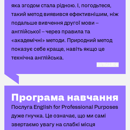
яка згодом стала рідною. І, погодьтеся,
такий метод виявився ефективнішим, ніж
подальше вивчення другої мови –
англійської – через правила та
«академічні» методи. Природний метод
показує себе краще, навіть якщо це
технічна англійська.
БІЛЬШЕ
English Prime викладає технічну
англійську для пілотів природним чином:
в першу чергу через повторення та
Програма навчання
Програма навчання
спілкування, а не зубріння. Це означає,
Послуга English for Professional Purposes
що за короткою теорією, яка
дуже гнучка. Це означає, що ми самі
пояснюється людськими словами і на
звертаємо увагу на слабкі місця
реальних прикладах, а не термінами,