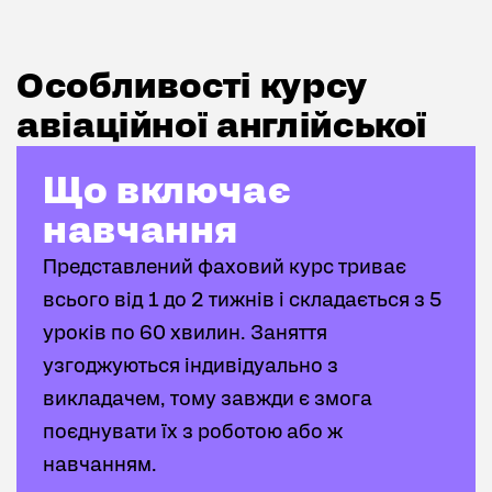
КОНСУЛЬТАЦІЮ
Особливості курсу авіаційної англійської
Особливості курсу
авіаційної англійської
Що включає навчання
Що включає
навчання
Представлений фаховий курс триває
всього від 1 до 2 тижнів і складається з 5
уроків по 60 хвилин. Заняття
узгоджуються індивідуально з
викладачем, тому завжди є змога
поєднувати їх з роботою або ж
навчанням.