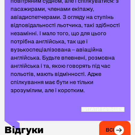
повітряним судном, але і спілкуватися: з
пасажирами, членами екіпажу,
авіадиспетчерами. З огляду на ступінь
відповідальності льотчика, такі здібності
незамінні. І мало того, що для цього
потрібна англійська, так ще і
вузькоспеціалізована – авіаційна
англійська. Будьте впевнені, розмовна
англійська і та, якою говорять під час
польотів, мають відмінності. Адже
спілкування має бути не тільки
зрозумілим, але і коротким.
ЧИТАТИ БІЛЬШЕ
Курси англійської для пілотів підходять
абітурієнтам, які збираються вступати до ВНЗ
на спеціальність в галузі авіації; вже чинним
Відгуки
Відгуки
ВСІ
студентам авіаційних і технічних ВНЗ як НАУ;