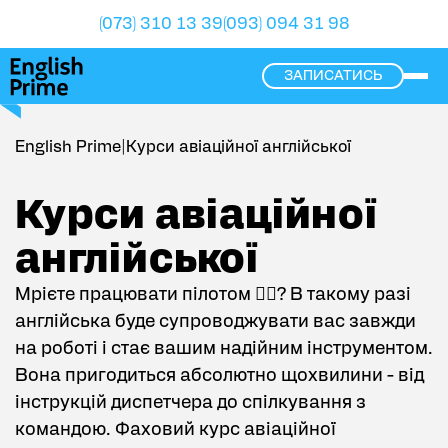
(073) 310 13 39
(093) 094 31 98
ЗАПИСАТИСЬ
ope
English Prime
|
Курси авіаційної англійської
Курси авіаційної англійської
Курси авіаційної
англійської
Мрієте працювати пілотом 👨‍✈️? В такому разі
англійська буде супроводжувати вас завжди
на роботі і стає вашим надійним інструментом.
Вона пригодиться абсолютно щохвилини - від
інструкцій диспетчера до спілкування з
командою. Фаховий курс авіаційної