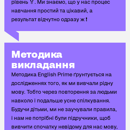
рівень 🏅. Ми знаємо, що у нас процес
навчання простий та цікавий, а
результат відчутно одразу ж ❗
Методика викладання
Методика
викладання
Методика English Prime ґрунтується на
дослідженнях того, як ми вивчали рідну
мову. Тобто через повторення за людьми
навколо і подальше усне спілкування.
Будучи дітьми, ми не заучували правила,
і нам не потрібні були підручники, щоб
вивчити спочатку невідому для нас мову,