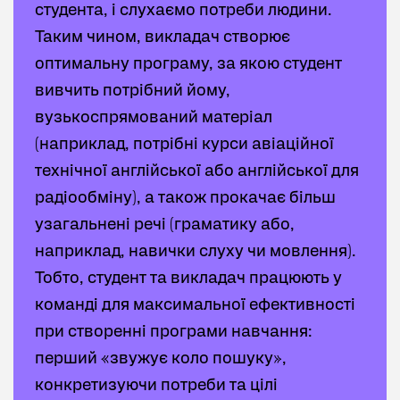
студента, і слухаємо потреби людини.
слідує практика у реальному спілкуванні
Таким чином, викладач створює
та складанні студентами власних
оптимальну програму, за якою студент
прикладів: таким чином студент
вивчить потрібний йому,
переходить від пасивного знання до
вузькоспрямований матеріал
використання та володіння.
(наприклад, потрібні курси авіаційної
технічної англійської або англійської для
радіообміну), а також прокачає більш
узагальнені речі (граматику або,
наприклад, навички слуху чи мовлення).
Тобто, студент та викладач працюють у
команді для максимальної ефективності
при створенні програми навчання:
перший «звужує коло пошуку»,
конкретизуючи потреби та цілі