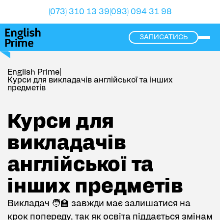
(073) 310 13 39
(093) 094 31 98
ЗАПИСАТИСЬ
ope
English Prime
|
Курси для викладачів англійської та інших
предметів
Курси для викладачів англійської та інших предметів
Курси для
викладачів
англійської та
інших предметів
Викладач 🧑‍🏫 завжди має залишатися на
крок попереду, так як освіта піддається змінам