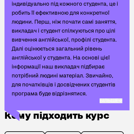
індивідуально під кожного студента, це і
запам’ятовувати наукові терміни. Наша
робить її ефективною для конкретної
мета – вільне спілкування англійською, а
людини. Перш, ніж почати самі заняття,
не тільки знання теорії. Тому кожна
викладач і студент спілкуються про цілі
крупинка нового матеріалу
вивчення англійської, профілі студента.
відпрацьовується, студент починає
Далі оцінюється загальний рівень
активно використовувати нові слова і
англійської у студента. На основі цієї
конструкції вже на уроці.
інформації наш викладач підбирає
потрібний людині матеріал. Звичайно,
для початківців і досвідчених студентів
програма буде відрізнятися.
БІЛЬШЕ
Курс підвищення кваліфікації для
Кому підходить курс
Кому підходить курс
викладачів англійської включає роботу
над загальним рівнем англійської з