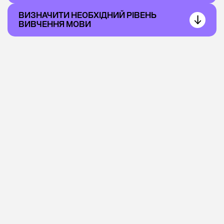
ВИЗНАЧИТИ НЕОБХІДНИЙ РІВЕНЬ
ВИВЧЕННЯ МОВИ
Інформація
про курси для
викладачів
англійської та
інших
предметів