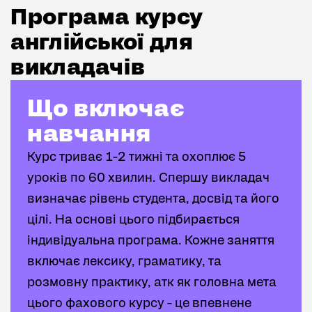
Програма курсу англійської для викладачів
Програма курсу
англійської для
викладачів
Що включає навчання
Що включає
навчання
Курс триває 1-2 тижні та охоплює 5
уроків по 60 хвилин. Спершу викладач
визначає рівень студента, досвід та його
цілі. На основі цього підбирається
індивідуальна програма. Кожне заняття
включає лексику, граматику, та
розмовну практику, атк як головна мета
цього фахового курсу - це впевнене