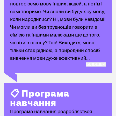
повторюємо мову інших людей, а потім і
впевненіше проводити семінари чи
самі творимо. Чи знали ви будь-яку мову,
вебінари, використовувати з легкістю
коли народилися? Ні, мови були невідомі!
нові підходи та мати більше шансів на
Чи могли ви без труднощів говорити з
успішне спілкування англійською мовою
сім’єю та іншими малюками ще до того,
з іноземними колегами у школах чи
як піти в школу? Так! Виходить, мова
університетах.
тільки стає рідною, а природний спосіб
вивчення мови дуже ефективний…
БІЛЬШЕ
Мовні курси English Prime взяли за
основу природний спосіб, додали до
нього мету, упор на практику через
📋 Програма навчання
📋 Програма
ефективні і прості вправи. Ми не
навчання
викладаємо англійську за підручниками і
Програма навчання розробляється
не змушуємо студентів зубрити правила,