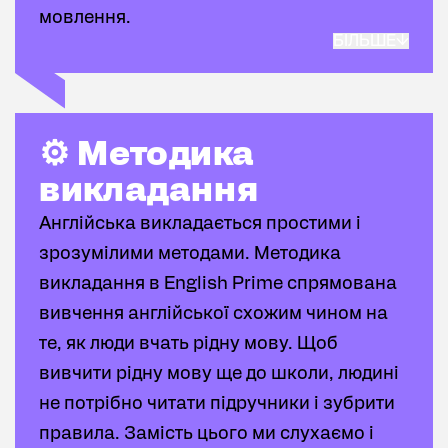
мовлення.
БІЛЬШЕ
Навчання відбувається у форматі
індивідуальних уроків на яких ви вчитеся
використовувати ефективно словник та
⚙️ Методика викладання
⚙️ Методика
обов’язково отримуєте фідбек від
викладання
викладача. 📍 Основний акцент -
Англійська викладається простими і
практика, що займає 80% уроку
зрозумілими методами. Методика
присвячена живому спілкуванню та
викладання в English Prime спрямована
використанню живої мови.
вивчення англійської схожим чином на
те, як люди вчать рідну мову. Щоб
Таке підвищення кваліфікації дозволяє
вивчити рідну мову ще до школи, людині
впевнено працювати в сучасному світі
не потрібно читати підручники і зубрити
освіти. ☝ Після проходження такого
правила. Замість цього ми слухаємо і
курсу ви можете викладати цікавіше,