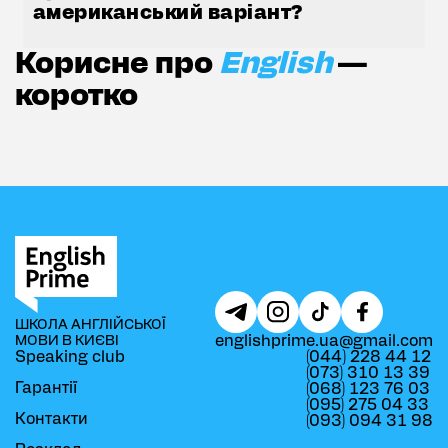
американський варіант?
Корисне про
English
—
коротко
Питання до носіїв мови - Скільки потрібно часу, щоб позбутись 
Питання до носіїв мови - Чи правда, 
Що на фото? В
ШКОЛА АНГЛІЙСЬКОЇ
englishprime.ua@gmail.com
МОВИ В КИЄВІ
Speaking club
(044) 228 44 12
(073) 310 13 39
Гарантії
(068) 123 76 03
(095) 275 04 33
Контакти
(093) 094 31 98