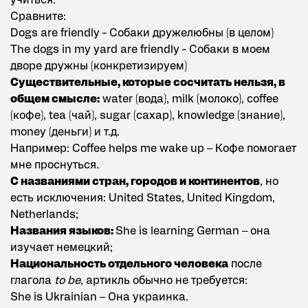
учиться.
Сравните:
Dogs are friendly - Собаки дружелюбны (в целом)
The dogs in my yard are friendly - Собаки в моем
дворе дружны (конкретизируем)
Существительные, которые сосчитать нельзя, в
общем смысле:
water (вода), milk (молоко), coffee
(кофе), tea (чай), sugar (сахар), knowledge (знание),
money (деньги) и т.д.
Например: Coffee helps me wake up – Кофе помогает
мне проснуться.
С названиями стран, городов и континентов
, но
есть исключения: United States, United Kingdom,
Netherlands;
Названия языков:
She is learning German – она
изучает немецкий;
Национальность отдельного человека
после
глагола
to be
, артикль обычно не требуется:
She is Ukrainian – Она украинка.