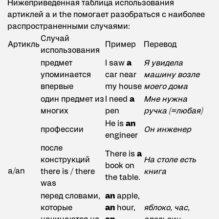
Нижеприведенная таблица использования
артиклей a и the помогает разобраться с наиболее
распространенными случаями:
Случай
Артикль
Пример
Перевод
использования
предмет
I saw
a
Я увидела
упоминается
car near
машину возле
впервые
my house
моего дома
один предмет из
I need
a
Мне нужна
многих
pen
ручка (=любая)
He is
an
профессии
Он инженер
engineer
после
There is
a
конструкций
На столе есть
book on
a/an
there is / there
книга
the table.
was
перед словами,
an
apple,
которые
an
hour,
яблоко, час,