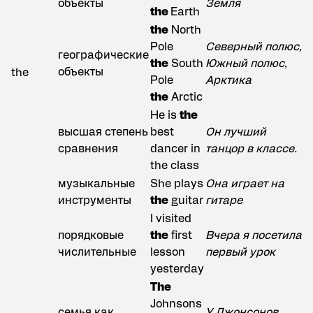
объекты
Земля
the
Earth
the
North
Pole
Северный полюс,
географические
the
South
Южный полюс,
объекты
the
Pole
Арктика
the
Arctic
He is
the
высшая степень
best
Он лучший
сравнения
dancer in
танцор в классе.
the class
музыкальные
She plays
Она играет на
инструменты
the
guitar
гитаре
I visited
порядковые
the
first
Вчера я посетила
числительные
lesson
первый урок
yesterday
The
Johnsons
семья как
У Джонсонов