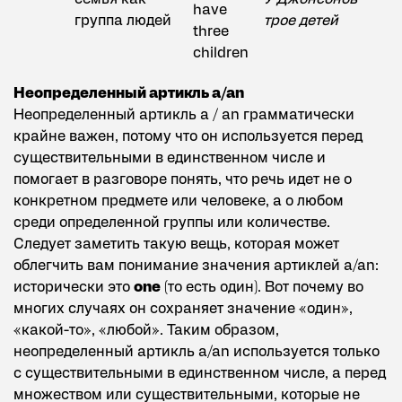
have
группа людей
трое детей
three
children
Неопределенный артикль a/an
Неопределенный артикль a / an грамматически
крайне важен, потому что он используется перед
существительными в единственном числе и
помогает в разговоре понять, что речь идет не о
конкретном предмете или человеке, а о любом
среди определенной группы или количестве.
Следует заметить такую вещь, которая может
облегчить вам понимание значения артиклей a/an:
исторически это
one
(то есть один). Вот почему во
многих случаях он сохраняет значение «один»,
«какой-то», «любой». Таким образом,
неопределенный артикль a/an используется только
с существительными в единственном числе, а перед
множеством или существительными, которые не