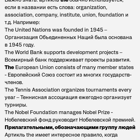
Важно знать: артикль
the
обычно используется,
если в названии есть слова: organization,
association, company, institute, union, foundation и
т.д. Например:
The United Nations was founded in 1945 –
Организация Объединенных Наций была основана
в 1945 году.
The World Bank supports development projects –
Всемирный банк поддерживает проекты развития.
The
European Union consists of many member states
- Европейский Союз состоит из многих государств-
членов.
The Tennis Association organizes tournaments every
year – Теннисная ассоциация ежегодно организует
турниры.
The Nobel Foundation manages Nobel Prize -
Нобелевский фонд руководит Нобелевской премией.
Прилагательными, обозначающими группу людей
Артикль the имеет интересное правило, когда