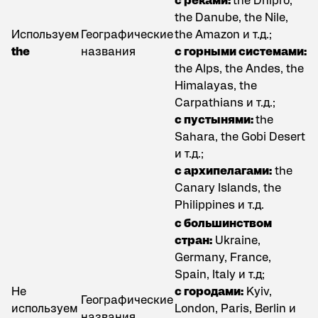
с реками:
the Dnipro,
the Danube, the Nile,
Используем
Географические
the Amazon и т.д.;
the
названия
с горными системами:
the Alps, the Andes, the
Himalayas, the
Carpathians и т.д.;
с пустынями:
the
Sahara, the Gobi Desert
и т.д.;
с архипелагами:
the
Canary Islands, the
Philippines и т.д.
с большинством
стран:
Ukraine,
Germany, France,
Spain, Italy и т.д;
Не
с городами:
Kyiv,
Географические
используем
London, Paris, Berlin и
названия