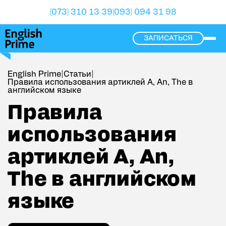
(073) 310 13 39
(093) 094 31 98
ЗАПИСАТЬСЯ
ope
English Prime
|
Статьи
|
Правила использования артиклей A, An, The в
английском языке
Правила использования артиклей A, An, The в англий
Правила
использования
артиклей A, An,
The в английском
языке