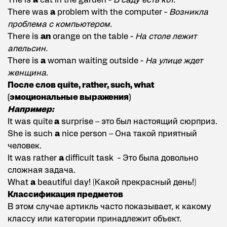
The is
a
cat in the garden -
В саду есть кот.
There was
a
problem with the computer -
Возникла
проблема с компьютером.
There is
an
orange on the table -
На столе лежит
апельсин.
There is
a
woman waiting outside -
На улице ждет
женщина.
После слов quite, rather, such, what
(эмоциональные выражения)
Например:
It was quite
a
surprise – это был настоящий сюрприз.
She is such
a
nice person – Она такой приятный
человек.
It was rather
a
difficult task - Это была довольно
сложная задача.
What
a
beautiful day! (Какой прекрасный день!)
Классификация предметов
В этом случае артикль часто показывает, к какому
классу или категории принадлежит объект.