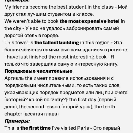
Примеры:
My friends become the best student in the class - Мой
друг стал лучшим студентом в классе.
We weren’t able to book
the most expensive hotel
in
the city - У нас не удалось забронировать самый
дорогой отель в городе.
This tower is
the tallest building
in this region - Эта
башня является самым высоким зданием в регионе.
I have just finished the most interesting book - Я
только что завершила самую интересную книгу.
Порядковые числительные
Артикль the имеет правила использования и с
порядковыми числительными, то есть таких слов,
указывающих порядок предметов или лиц при счете
(который? какой по счету?): the first day (первый
день), the second lesson (второй урок), the tenth
chapter (десятая глава)
Примеры:
This is
the first time
I've visited Paris - Это первый