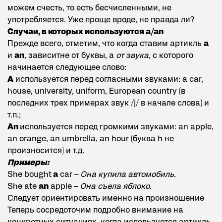
можем счесть, то есть бесчисленными, не
употребляется. Уже проще вроде, не правда ли?
Случаи, в которых используются a/an
Прежде всего, отметим, что когда ставим артикль
a
и
an
, зависитне от буквы, а
от звука
, с которого
начинается следующее слово:
A
используется перед согласными звуками: a car,
house, university, uniform, European country (в
последних трех примерах звук /j/ в начале слова) и
т.п.;
An
используется перед громкими звуками: an apple,
an orange, an umbrella, an hour (буква h не
произносится) и т.д.
Примеры:
She bought
a
car –
Она купила автомобиль.
She ate
an
apple –
Она съела яблоко.
Следует ориентировать именно на произношение
Теперь сосредоточим подробно внимание на