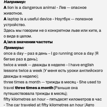
Например:
A
lion is a dangerous animal - Лев — опасное
животное.
A
laptop is a useful device - Ноутбук — полезное
устройство.
Здесь мы говорим не о конкретном льве или ките, а
о виде в целом.
A/an в значении частоты
Примеры:
once a day – раз в день – I go running once a day (Я
бегаю раз в день);
twice a week — дважды в неделю - I have english
lessons twice a week (У меня есть уроки английского
дважды в неделю);
three times a month — трижды в месяц - She used to
travel
three times a month (
Раньше она
путешествовала трижды в месяц);
fifty kilometres an hour – пятьдесят километров в час
- The car traveled at fifty kilometres an hour (Авто