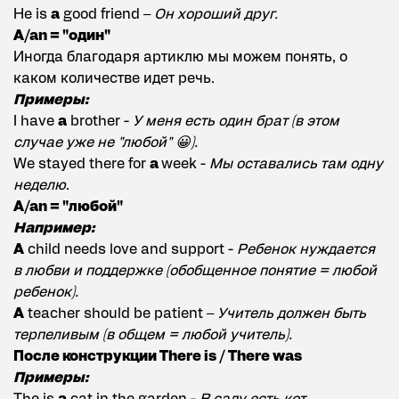
He is
a
good friend –
Он хороший друг.
A/an = "один"
Иногда благодаря артиклю мы можем понять, о
каком количестве идет речь.
Примеры:
I have
a
brother -
У меня есть один брат (в этом
случае уже не "любой" 😀).
We stayed there for
a
week -
Мы оставались там одну
неделю
.
A/an = "любой"
Например:
A
child needs love and support -
Ребенок нуждается
в любви и поддержке (обобщенное понятие = любой
ребенок).
A
teacher should be patient –
Учитель должен быть
терпеливым (в общем = любой учитель).
После конструкции There is / There was
Примеры: