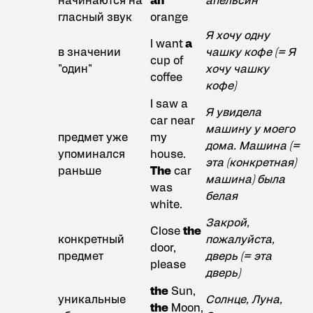
начинаются на
an
апельсин
гласный звук
orange
Я хочу одну
I want
a
в значении
чашку кофе (= Я
cup of
"один"
хочу чашку
coffee
кофе)
I saw a
Я увидела
car near
машину у моего
предмет уже
my
дома. Машина (=
упоминался
house.
эта (конкретная)
раньше
The
car
машина) была
was
белая
white.
Закрой,
Close
the
конкретный
пожалуйста,
door,
предмет
дверь (= эта
please
дверь)
the
Sun,
уникальные
Солнце, Луна,
the
Moon,