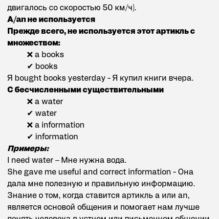
двигалось со скоростью 50 км/ч).
A/an не используется
Прежде всего, не используется этот артикль с
множеством:
❌ a books
✔ books
Я bought books yesterday - Я купил книги вчера.
С бесчисленными существительными
❌ a water
✔ water
❌ a information
✔ information
Примеры:
I need water – Мне нужна вода.
She gave me useful and correct information - Она
дала мне полезную и правильную информацию.
Знание о том, когда ставится артикль а или an,
является основой общения и помогает нам лучше