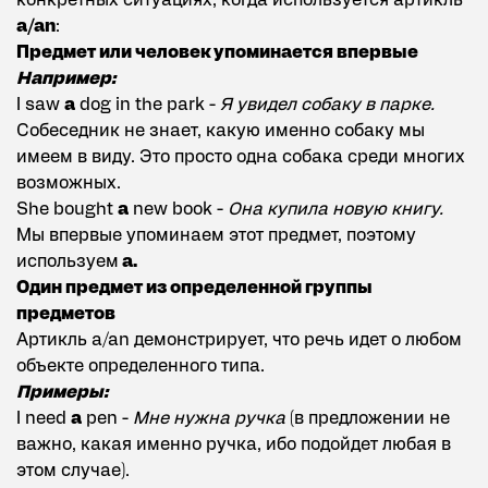
конкретных ситуациях, когда используется артикль
a/an
:
Предмет или человек упоминается впервые
Например:
I saw
a
dog in the park -
Я увидел собаку в парке.
Собеседник не знает, какую именно собаку мы
имеем в виду. Это просто одна собака среди многих
возможных.
She bought
a
new book -
Она купила новую книгу.
Мы впервые упоминаем этот предмет, поэтому
используем
a.
Один предмет из определенной группы
предметов
Артикль a/an демонстрирует, что речь идет о любом
объекте определенного типа.
Примеры:
I need
a
pen -
Мне нужна ручка
(в предложении не
важно, какая именно ручка, ибо подойдет любая в
этом случае).