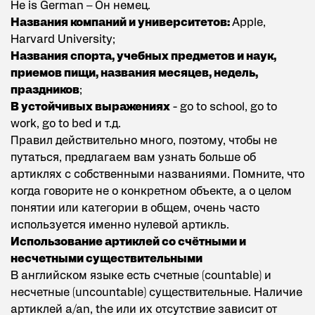
He is German – Он немец.
Названия компаний и университетов:
Apple,
Harvard University;
Названия спорта, учебных предметов и наук,
приемов пищи, названия месяцев, недель,
праздников
;
В устойчивых выражениях
- go to school, go to
work, go to bed и т.д.
Правил действительно много, поэтому, чтобы не
путаться, предлагаем вам узнать больше об
артиклях с собственными названиями
. Помните, что
когда говорите не о конкретном объекте, а о целом
понятии или категории в общем, очень часто
используется именно нулевой артикль.
Использование артиклей со счётными и
несчетными существительными
В английском языке есть счетные (countable) и
несчетные (uncountable) существительные. Наличие
артиклей a/an, the или их отсутствие зависит от