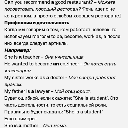
Can you recommend
a
good restaurant? –
Можете
посоветовать хороший ресторан? (
Речь идет о не
конкретном, а просто о любом хорошем ресторане.)
Профессии и деятельность
Когда мы говорим о том, кем работает человек, то
используем глаголы to be, become, work as, а после
них всегда следует артикль.
Например:
She is
a
teacher –
Она учительница.
He wanted to become
an
engineer -
Он хотел стать
инженером.
My sister works as
a
doctor -
Моя сестра работает
врачом.
My father is
a
lawyer –
Мой отец юрист.
Будет ошибкой, если скажете: "She is student". Это
часть деятельности, то есть социальной роли.
Правильно будет сказать: "She is a student"
Еще примеры:
She is
a
mother –
Она мама.