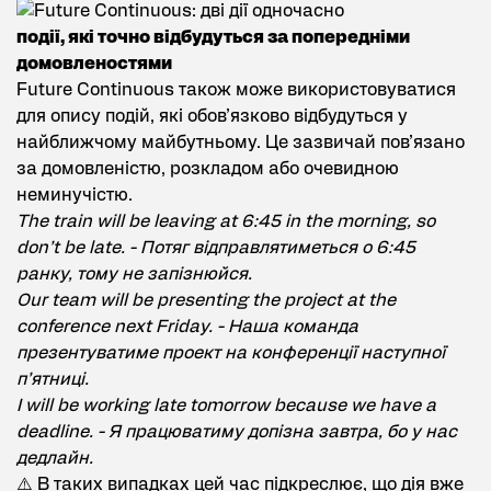
події, які точно відбудуться за попередніми
домовленостями
Future Continuous також може використовуватися
для опису подій, які обов’язково відбудуться у
найближчому майбутньому. Це зазвичай пов’язано
за домовленістю, розкладом або очевидною
неминучістю.
The train will be leaving at 6:45 in the morning, so
don’t be late. - Потяг відправлятиметься о 6:45
ранку, тому не запізнюйся.
Our team will be presenting the project at the
conference next Friday. - Наша команда
презентуватиме проект на конференції наступної
п’ятниці.
I will be working late tomorrow because we have a
deadline. - Я працюватиму допізна завтра, бо у нас
дедлайн.
⚠️ В таких випадках цей час підкреслює, що дія вже