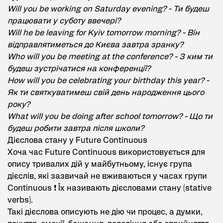
Will you be working on Saturday evening? - Ти будеш
працювати у суботу ввечері?
Will he be leaving for Kyiv tomorrow morning? - Він
відправлятиметься до Києва завтра зранку?
Who will you be meeting at the conference? - З ким ти
будеш зустрічатися на конференції?
How will you be celebrating your birthday this year? -
Як ти святкуватимеш свій день народження цього
року?
What will you be doing after school tomorrow? - Що ти
будеш робити завтра після школи?
Дієслова стану у Future Continuous
Хоча час Future Continuous використовується для
опису тривалих дій у майбутньому, існує група
дієслів, які зазвичай не вживаються у часах групи
Continuous ❗ Їх називають дієсловами стану (stative
verbs).
Такі дієслова описують не дію чи процес, а думки,