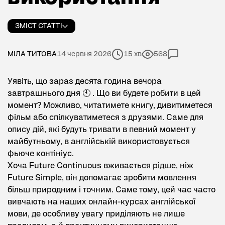
ЗМІСТ СТАТТІ
МІЛА ТИТОВА
14 червня 2026
15 хв
568
Уявіть, що зараз десята година вечора
завтрашнього дня 🕙 . Що ви будете робити в цей
момент? Можливо, читатимете книгу, дивитиметеся
фільм або спілкуватиметеся з друзями. Саме для
опису дій, які будуть тривати в певний момент у
майбутньому, в англійській використовується
фьюче контініус.
Хоча Future Continuous вживається рідше, ніж
Future Simple
, він допомагає зробити мовлення
більш природним і точним. Саме тому, цей час часто
вивчають на наших
онлайн-курсах англійської
мови
, де особливу увагу приділяють не лише