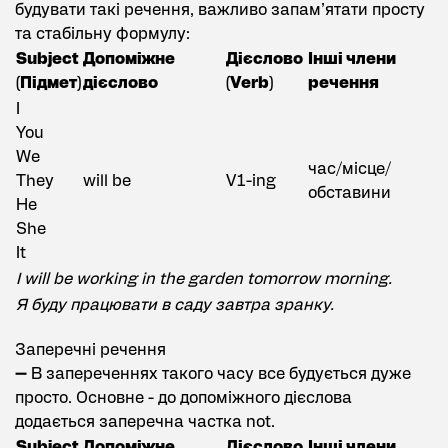
будувати такі речення, важливо запам’ятати просту
та стабільну формулу:
Subject
Допоміжне
Дієслово
Інші члени
(Підмет)
дієслово
(Verb)
речення
I
You
We
час/місце/
They
will be
V1-ing
обставини
He
She
It
I will be working in the garden tomorrow morning.
Я буду працювати в саду завтра зранку.
Заперечні речення
➖ В запереченнях такого часу все будується дуже
просто. Основне - до допоміжного дієслова
додається заперечна частка not.
Subject
Допоміжне
Дієслово
Інші члени