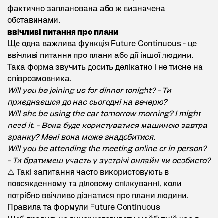
фактично запланована або ж визначена
обставинами.
ввічливі питання про плани
Ще одна важлива функція Future Continuous - це
ввічливі питання про плани або дії іншої людини.
Така форма звучить досить делікатно і не тисне на
співрозмовника.
Will you be joining us for dinner tonight? - Ти
приєднаєшся до нас сьогодні на вечерю?
Will she be using the car tomorrow morning? I might
need it. - Вона буде користуватися машиною завтра
зранку? Мені вона може знадобитися.
Will you be attending the meeting online or in person?
- Ти братимеш участь у зустрічі онлайн чи особисто?
⚠️ Такі запитання часто використовують в
повсякденному та діловому спілкуванні, коли
потрібно ввічливо дізнатися про плани людини.
Правила та формули Future Continuous