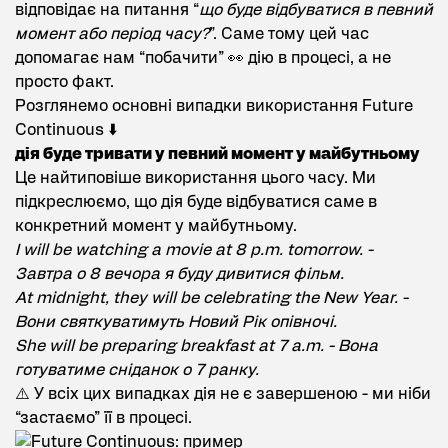
відповідає на питання “
що буде відбуватися в певний
момент або період часу?
”. Саме тому цей час
допомагає нам “побачити” 👀 дію в процесі, а не
просто факт.
Розглянемо основні випадки використання Future
Continuous ⬇️
дія буде тривати у певний момент у майбутньому
Це найтиповіше використання цього часу. Ми
підкреслюємо, що дія буде відбуватися саме в
конкретний момент у майбутньому.
I will be watching a movie at 8 p.m. tomorrow. -
Завтра о 8 вечора я буду дивитися фільм.
At midnight, they will be celebrating the New Year. -
Вони святкуватимуть Новий Рік опівночі.
She will be preparing breakfast at 7 a.m. - Вона
готуватиме сніданок о 7 ранку.
⚠️ У всіх цих випадках дія не є завершеною - ми ніби
“застаємо” її в процесі.