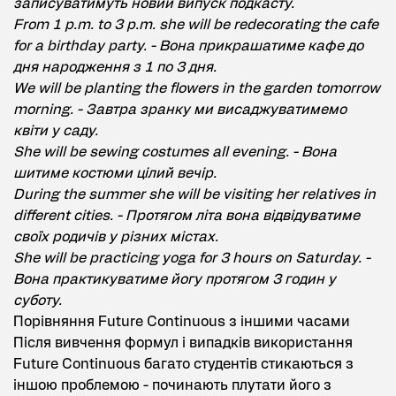
записуватимуть новий випуск подкасту.
From 1 p.m. to 3 p.m. she will be redecorating the cafe
for a birthday party. - Вона прикрашатиме кафе до
дня народження з 1 по 3 дня.
We will be planting the flowers in the garden tomorrow
morning. - Завтра зранку ми висаджуватимемо
квіти у саду.
She will be sewing costumes all evening. - Вона
шитиме костюми цілий вечір.
During the summer she will be visiting her relatives in
different cities. - Протягом літа вона відвідуватиме
своїх родичів у різних містах.
She will be practicing yoga for 3 hours on Saturday. -
Вона практикуватиме йогу протягом 3 годин у
суботу.
Порівняння Future Continuous з іншими часами
Після вивчення формул і випадків використання
Future Continuous багато студентів стикаються з
іншою проблемою - починають плутати його з