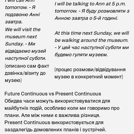
I will call Ann
I will be talking to Ann at 5 p.m.
tomorrow. - Я
tomorrow. - Я буду розмовляти з
подзвоню Анні
Анною завтра о 5-й годині.
завтра.
We will visit the
At this time next Sunday, we will
museum next
be walking around the museum.
Sunday. - Ми
- У цей час наступної суботи ми
відвідаємо музей
будемо гуляти музеєм.
наступної суботи.
(описано сам факт
(процес розмови/відвідування
дзвінка/візиту до
музею в конкретний момент)
музею)
Future Continuous vs Present Continuous
Обидва часи можуть використовуватися для
майбутніх подій, особливо коли ми говоримо про
плани. Але між ними є важлива різниця.
Present Continuous використовується для
заздалегідь домовлених планів і зустрічей.