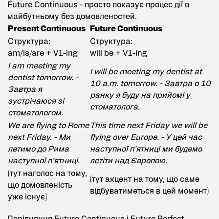
Future Continuous - просто показує процес дії в
майбутньому без домовленостей.
Present Continuous
Future Continuous
Структура:
Структура:
am/is/are + V1-ing
will be + V1-ing
I am meeting my
I will be meeting my dentist at
dentist tomorrow. -
10 a.m. tomorrow. - Завтра о 10
Завтра я
ранку я буду на прийомі у
зустрічаюся зі
стоматолога.
стоматологом.
We are flying to Rome
This time next Friday we will be
next Friday. - Ми
flying over Europe. - У цей час
летимо до Рима
наступної п’ятниці ми будемо
наступної п’ятниці.
летіти над Європою.
(тут наголос на тому,
(тут акцент на тому, що саме
що домовленість
відбуватиметься в цей момент)
уже існує)