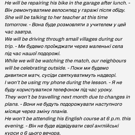
He will be repairing his bike in the garage after lunch. -
Він ремонтуватиме велосипед у гаражі після обіду.
She will be talking to her teacher at this time
tomorrow. - Вона буде розмовляти з учителем у цей
час завтра.
We will be driving through small villages during our
trip. - Ми будемо проїжджати через маленькі села
під час нашої подорожі.
While we will be watching the match, our neighbours
will be celebrating outside. - Поки ми будемо
дивитися матч, сусіди святкуватимуть надворі.
I won’t be using my phone during the lesson. - Я не
буду користуватися телефоном під час уроку.
They won’t be travelling next month due to changes in
plans. - Вони не будуть подорожувати наступного
місяця через зміну планів.
He won’t be attending his English course at 6 p.m. this
evening. - Він не буде відвідувати свої англійські
курси о 6 цього вечора.