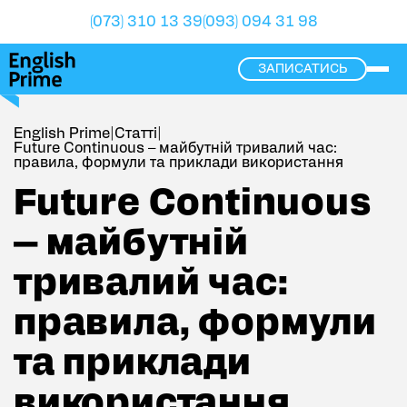
(073) 310 13 39
(093) 094 31 98
ЗАПИСАТИСЬ
ope
English Prime
|
Статті
|
Future Continuous – майбутній тривалий час:
правила, формули та приклади використання
Future Continuous – майбутній тривалий час: правила
Future Continuous
– майбутній
тривалий час:
правила, формули
та приклади
використання