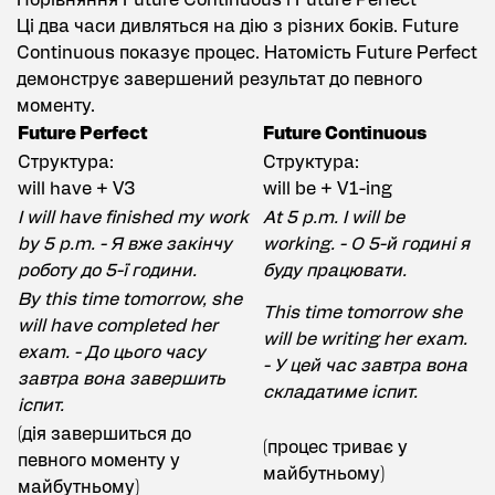
Порівняння Future Continuous і Future Perfect
Ці два часи дивляться на дію з різних боків. Future
Continuous показує процес. Натомість
Future Perfect
демонструє завершений результат до певного
моменту.
Future Perfect
Future Continuous
Структура:
Структура:
will have + V3
will be + V1-ing
I will have finished my work
At 5 p.m. I will be
by 5 p.m. - Я вже закінчу
working. - О 5-й годині я
роботу до 5-ї години.
буду працювати.
By this time tomorrow, she
This time tomorrow she
will have completed her
will be writing her exam.
exam. - До цього часу
- У цей час завтра вона
завтра вона завершить
складатиме іспит.
іспит.
(дія завершиться до
(процес триває у
певного моменту у
майбутньому)
майбутньому)