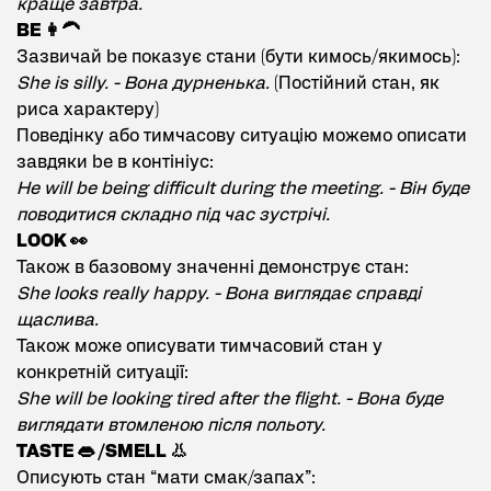
краще завтра.
BE 👩‍🦱
Зазвичай be показує стани (бути кимось/якимось):
She is silly. - Вона дурненька.
(Постійний стан, як
риса характеру)
Поведінку або тимчасову ситуацію можемо описати
завдяки be в контініус:
He will be being difficult during the meeting. - Він буде
поводитися складно під час зустрічі.
LOOK 👀
Також в базовому значенні демонструє стан:
She looks really happy. - Вона виглядає справді
щаслива.
Також може описувати тимчасовий стан у
конкретній ситуації:
She will be looking tired after the flight. - Вона буде
виглядати втомленою після польоту.
TASTE 👄 /SMELL 👃
Описують стан “мати смак/запах”: