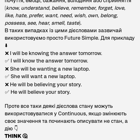
почуття, емоції, бажання, володіння або сприйняття
(
know, understand, believe, remember, forget, love,
like, hate, prefer, want, need, wish, own, belong,
possess, see, hear, smell, taste
).
В таких випадках із цими дієсловами зазвичай
використовуємо просто Future Simple. Для прикладу
⬇️
❌ I will be knowing the answer tomorrow.
✅ I will know the answer tomorrow.
❌ She will be wanting a new laptop.
✅ She will want a new laptop.
❌ He will be believing your story.
✅ He will believe your story.
Проте все таки деякі дієслова стану можуть
використовуватися у Continuous, якщо змінюють
своє значення та починають описувати не стан, а
дію 👇
THINK 🤔