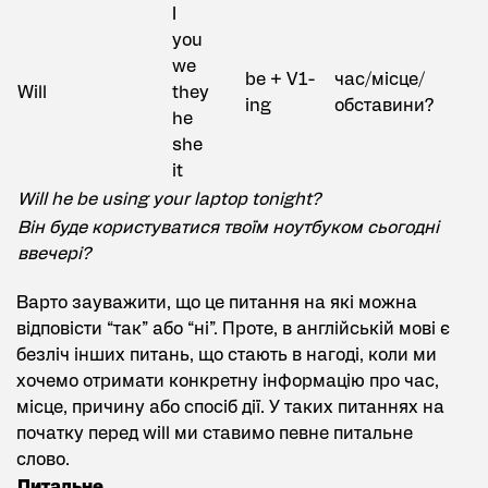
I
you
we
be + V1-
час/місце/
Will
they
ing
обставини?
he
she
it
Will he be using your laptop tonight?
Він буде користуватися твоїм ноутбуком сьогодні
ввечері?
Варто зауважити, що це питання на які можна
відповісти “так” або “ні”. Проте, в англійській мові є
безліч інших питань, що стають в нагоді, коли ми
хочемо отримати конкретну інформацію про час,
місце, причину або спосіб дії. У таких питаннях на
початку перед will ми ставимо певне питальне
слово.
Питальне