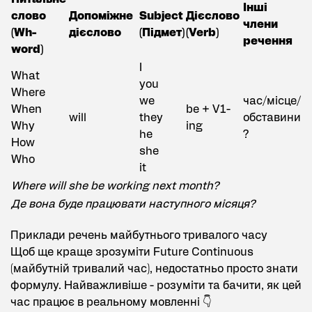
Інші
слово
Допоміжне
Subject
Дієслово
члени
(Wh-
дієслово
(Підмет)
(Verb)
речення
word)
I
What
you
Where
we
час/місце/
When
be + V1-
will
they
обставини
Why
ing
he
?
How
she
Who
it
Where will she be working next month?
Де вона буде працювати наступного місяця?
Приклади речень майбутнього тривалого часу
Щоб ще краще зрозуміти Future Continuous
(майбутній тривалий час), недостатньо просто знати
формулу. Найважливіше - розуміти та бачити, як цей
час працює в реальному мовленні 👇