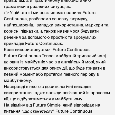
правилам, а й практичному використанню
граматики в реальних ситуаціях.
👉 У цій статті ми розглянемо правила Future
Continuous, розберемо основну формулу,
найпоширеніші випадки використання, маркери та
корисні підказки, а також навчимося будувати
речення за допомогою простих та зрозумілих
прикладів Future Continuous.
Коли використовується Future Continuous
Future Continuous Tense (майбутній тривалий час) -
це один із майбутніх часів в англійській мові, який
використовується для опису дії, що буде тривати в
певний момент або протягом певного періоду в
майбутньому.
Насправді в нього є досить логічні випадки
використання, адже завжди пов’язаний із процесом
дії, що відбуватиметься у майбутньому.
На відміну від Future Simple, який відповідає на
питання “
що станеться?
”, Future Continuous