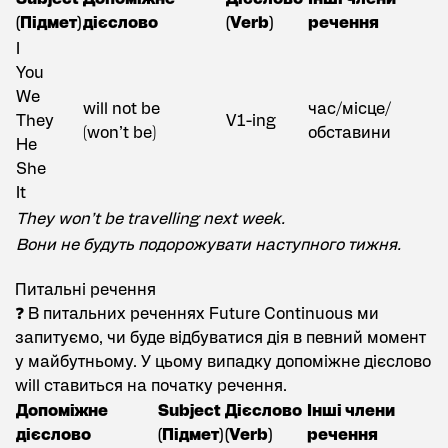
(Підмет)
дієслово
(Verb)
речення
I
You
We
will not be
час/місце/
They
V1-ing
(won’t be)
обставини
He
She
It
They won’t be travelling next week.
Вони не будуть подорожувати наступного тижня.
Питальні речення
❓ В питальних реченнях Future Continuous ми
запитуємо, чи буде відбуватися дія в певний момент
у майбутньому. У цьому випадку допоміжне дієслово
will ставиться на початку речення.
Допоміжне
Subject
Дієслово
Інші члени
дієслово
(Підмет)
(Verb)
речення