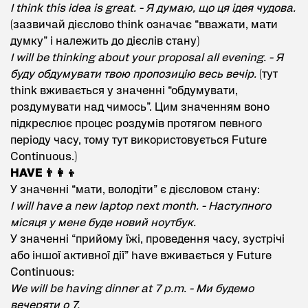
I think this idea is great. - Я думаю, що ця ідея чудова.
(зазвичай дієслово think означає “вважати, мати
думку” і належить до дієслів стану)
I will be thinking about your proposal all evening. - Я
буду обдумувати твою пропозицію весь вечір.
(тут
think вживається у значенні “обдумувати,
роздумувати над чимось”. Цим значенням воно
підкреслює процес роздумів протягом певного
періоду часу, тому тут використовується Future
Continuous.)
HAVE 👨‍👩‍👦
У значенні “мати, володіти” є дієсловом стану:
I will have a new laptop next month. - Наступного
місяця у мене буде новий ноутбук.
У значенні “прийому їжі, проведення часу, зустрічі
або іншої активної дії” have вживається у Future
Continuous:
We will be having dinner at 7 p.m. - Ми будемо
вечеряти о 7.