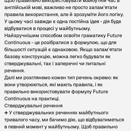
Щоб правильно використовувати майбутній час в
англійській мові, важливо не просто запам’ятати
правила використання, але й зрозуміти його логіку.
У цьому часі завжди є одна постійна ідея - дія буде
відбуватися в процесі у майбутньому.
Найзручнішим способом освоїти граматику Future
Continuous - це розібратися з формулою, що для
більшості ситуацій є однаковою. Якщо запам’ятати
базову конструкцію, можна легко будувати як
стверджувальні, так і заперечні чи питальні
речення.
Далі ми розглянемо кожен тип речень окремо: як
вони утворюються, які мають правила, і як
правильно використовувати формулу Future
Continuous на практиці.
Стверджувальні речення
➕ У стверджувальних реченнях майбутнього
тривалого часу, ми бачимо дію, що відбуватиметься
в певний момент у майбутньому. Щоб правильно