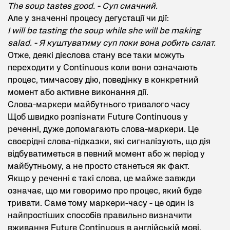
The soup tastes good. - Суп смачний.
Але у значенні процесу дегустації чи дії:
I will be tasting the soup while she will be making
salad. - Я куштуватиму суп поки вона робить салат.
Отже, деякі дієслова стану все таки можуть
переходити у Continuous коли вони означають
процес, тимчасову дію, поведінку в конкретний
момент або активне виконання дії.
Слова-маркери майбутнього тривалого часу
Щоб швидко розпізнати Future Continuous у
реченні, дуже допомагають слова-маркери. Це
своєрідні слова-підказки, які сигналізують, що дія
відбуватиметься в певний момент або ж період у
майбутньому, а не просто станеться як факт.
Якщо у реченні є такі слова, це майже завжди
означає, що ми говоримо про процес, який буде
тривати. Саме тому маркери-часу - це один із
найпростіших способів правильно визначити
вживання Future Continuous в англійській мові.