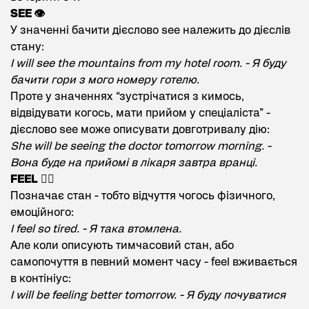
SEE 👁️
У значенні бачити дієслово see належить до дієслів
стану:
I will see the mountains from my hotel room. - Я буду
бачити гори з мого номеру готелю.
Проте у значеннях “зустрічатися з кимось,
відвідувати когось, мати прийом у спеціаліста” -
дієслово see може описувати довготривалу дію:
She will be seeing the doctor tomorrow morning. -
Вона буде на прийомі в лікаря завтра вранці.
FEEL
❤️‍🔥
Позначає стан - тобто відчуття чогось фізичного,
емоційного:
I feel so tired. - Я така втомлена.
Але коли описують тимчасовий стан, або
самопочуття в певний момент часу - feel вживається
в контініус:
I will be feeling better tomorrow. - Я буду почуватися