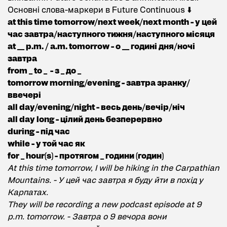
Основні слова-маркери в Future Continuous ⬇️
at this time tomorrow/next week/next month - у цей
час завтра/наступного тижня/наступного місяця
at __ p.m. / a.m. tomorrow - о __ годині дня/ночі
завтра
from _ to _ - з _ до _
tomorrow morning/evening - завтра зранку/
ввечері
all day/evening/night - весь день/вечір/ніч
all day long - цілий день безперервно
during - під час
while - у той час як
for _ hour(s) - протягом _ години (годин)
At this time tomorrow, I will be hiking in the Carpathian
Mountains. - У цей час завтра я буду йти в похід у
Карпатах.
They will be recording a new podcast episode at 9
p.m. tomorrow. - Завтра о 9 вечора вони