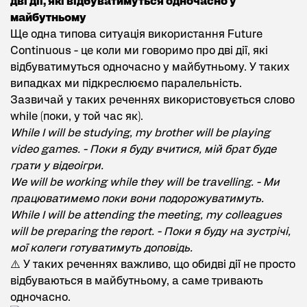
дві дії, які відбуватимуться одночасно у
майбутньому
Ще одна типова ситуація використання Future
Continuous - це коли ми говоримо про дві дії, які
відбуватимуться одночасно у майбутньому. У таких
випадках ми підкреслюємо паралельність.
Зазвичай у таких реченнях використовується слово
while (поки, у той час як).
While I will be studying, my brother will be playing
video games. - Поки я буду вчитися, мій брат буде
грати у відеоігри.
We will be working while they will be travelling. - Ми
працюватимемо поки вони подорожуватимуть.
While I will be attending the meeting, my colleagues
will be preparing the report. - Поки я буду на зустрічі,
мої колеги готуватимуть доповідь.
⚠️ У таких реченнях важливо, що обидві дії не просто
відбуваються в майбутньому, а саме тривають
одночасно.