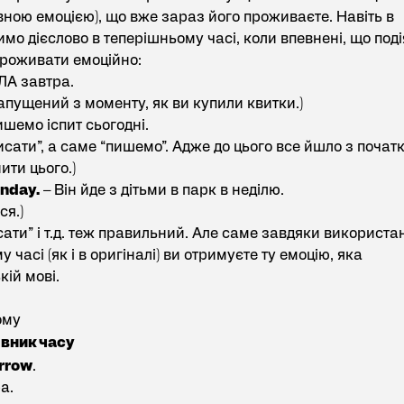
ною емоцією), що вже зараз його проживаєте. Навіть в
имо дієслово в теперішньому часі, коли впевнені, що поді
проживати емоційно:
 ЛА завтра.
 запущений з моменту, як ви купили квитки.)
шемо іспит сьогодні.
сати”, а саме “пишемо”. Адже до цього все йшло з почат
ити цього.)
unday.
– Він йде з дітьми в парк в неділю.
ся.)
исати” і т.д. теж правильний. Але саме завдяки використ
 часі (як і в оригіналі) ви отримуєте ту емоцію, яка
кій мові.
ому
івник часу
rrow
.
а.