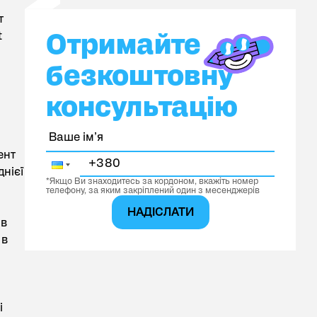
т
Отримайте безкоштовну консультацію
t
Отримайте
безкоштовну
консультацію
ент
днієї
*Якщо Ви знаходитесь за кордоном, вкажіть номер
телефону, за яким закріплений один з месенджерів
НАДІСЛАТИ
 в
 в
і