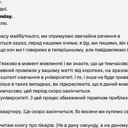
y
.
дні.
nday.
ілю.
часу майбутнього, ми отримуємо звичайне речення в
ається зараз, перед нашими очима: я їду, ми пишемо, він 
 що хоч ми і говоримо в теперішньому, але повідомляємо 
в’язково в момент мовлення) і ви знаєте, що це тимчасов
 певний проміжок у вашому житті: від коротких, на зразок
кшталт навчання в університеті. І те, і інше не буде трив
nious в таких випадках, ви підкреслюєте, що в даний мо
тимчасово, цей період скоро закінчиться.
 університеті. (І цей процес обмежений терміном приблиз
квартиру. (Це скоро закінчиться, бо восени ми купимо с
 читаю книгу про лікарів. (Не в дану секунду, а на даному