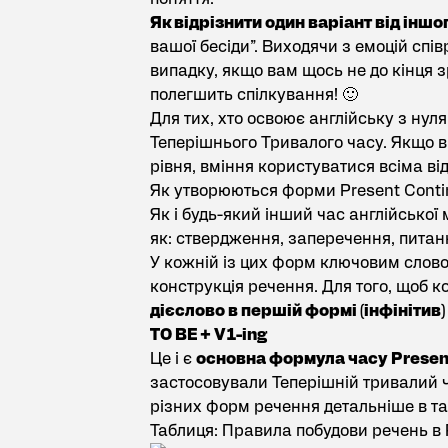
Як відрізнити один варіант від іншо
вашої бесіди”. Виходячи з емоцій спі
випадку, якщо вам щось не до кінця з
полегшить спілкування! 🙂
Для тих, хто освоює англійську з нул
Теперішнього Тривалого часу. Якщо 
рівня, вміння користуватися всіма ві
Як утворюються форми Present Cont
Як і будь-який інший час англійської
як: ствердження, заперечення, питан
У кожній із цих форм ключовим слово
конструкція речення. Для того, щоб ко
дієслово в першій формі (інфінітив) 
TO BE + V1-ing
Це і є
основна формула часу Presen
застосовували Теперішній тривалий 
різних форм речення детальніше в та
Таблиця: Правила побудови речень в 