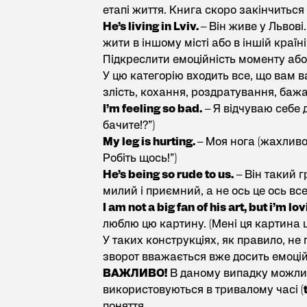
етапі життя. Книга скоро закінчиться і
He’s living in Lviv.
– Він живе у Львові
жити в іншому місті або в іншій країні.
Підкреслити емоційність моменту або 
У цю категорію входить все, що вам 
злість, кохання, роздратування, бажанн
I’m feeling so bad.
– Я відчуваю себе 
бачите!?”)
My leg is hurting.
– Моя нога (жахливо
Робіть щось!”)
He’s being so rude to us.
– Він такий 
милий і приємний, а не ось це ось все
I am not a big fan of his art, but i’m lo
люблю цю картину. (Мені ця картина 
У таких конструкціях, як правило, не 
зворот вважається вже досить емоційн
ВАЖЛИВО!
В даному випадку можливо
використовуються в тривалому часі (
поняття.