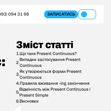
093) 094 31 98
ЗАПИСАТИСЬ
UA
Зміст статті
Зміст статті
Що таке Present Continuous?
:
Випадки застосування Present
Continuous
Як утворюються форми Present
Continuous
Правила вживання -ing закінчення
Відмінність між Present Continuous і
Present Simple
Висновки