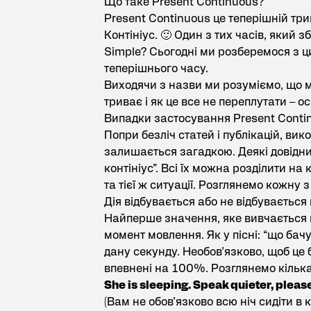
Що таке Present Continuous?
Present Continuous це теперішній три
Контініус. 🙂 Один з тих часів, який 
Simple? Сьогодні ми розберемося з ци
теперішнього часу.
Виходячи з назви ми розуміємо, що м
триває і як це все не переплутати – ос
Випадки застосування Present Conti
Попри безліч статей і публікацій, ви
залишається загадкою. Деякі довідни
контініус”. Всі їх можна розділити на к
та тієї ж ситуації. Розглянемо кожну
Дія відбувається або не відбувається
Найперше значення, яке вивчається
момент мовлення. Як у пісні: “що бачу,
дану секунду. Необов’язково, щоб це
впевнені на 100%. Розглянемо кілька
She is sleeping. Speak quieter, pleas
(Вам не обов’язково всю ніч сидіти в к