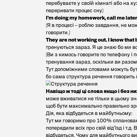
перебуваєте у своїй кімнаті або на ку
переривати процес сну)
I’m doing my homework, call me later
(Я в процесі – роблю завдання, не мо
говорити.)
They are not working out. I know that
тренуються зараз. Я це знаю бо ми вс
(Ви з кимось говорите по телефону і п
тренування зараз, оскільки ви разом 
Тут допоміжними словами можуть бу
бо сама структура речення говорить п
Навіщо ж тоді ці слова якщо і без н
може вживатися не тільки в цьому зн
щоб бути максимально правильно зр
Дія, яка відбудеться в майбутньому:
Тут ми говоримо про 100% спланован
попередили всіх про свій від’їзд і т.д.
відбудеться. Чому для майбутнього ви