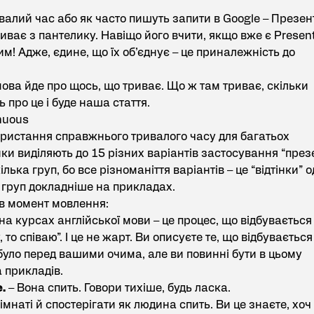
валий час або як часто пишуть запити в Google – Презен
збиває з пантелику. Навіщо його вчити, якщо вже є Presen
м! Адже, єдине, що їх об’єднує – це приналежність до
ова йде про щось, що триває. Що ж там триває, скільки
ь про це і буде наша стаття.
nuous
користання справжнього тривалого часу для багатьох
ки виділяють до 15 різних варіантів застосування “през
ілька груп, бо все різноманіття варіантів – це “відтінки” о
 з груп докладніше на прикладах.
 в момент мовлення:
 на
курсах англійської мови
– це процес, що відбувається
 то співаю”. І це не жарт. Ви описуєте те, що відбувається
 було перед вашими очима, але ви повинні бути в цьому
 прикладів.
e.
– Вона спить. Говори тихіше, будь ласка.
імнаті й спостерігати як людина спить. Ви це знаєте, хоч 