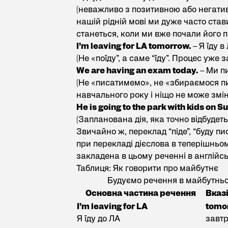
(неважливо з позитивною або негатив
нашій рідній мові ми дуже часто став
станеться, коли ми вже почали його 
I’m leaving for LA tomorrow.
– Я їду в
(Не «поїду”, а саме “їду”. Процес уже
We are having an exam today.
– Ми пи
(Не «писатимемо», не «збираємося пи
навчального року і ніщо не може змін
He is going to the park with kids on S
(Запланована дія, яка точно відбудеть
Звичайно ж, переклад “піде”, “буду п
при перекладі дієслова в теперішньому
закладена в цьому реченні в англійсь
Таблиця: Як говорити про майбутнє
Будуємо речення в майбутнь
Основна частина речення
Вказ
I’m leaving for LA
tomo
Я їду до ЛА
завтр