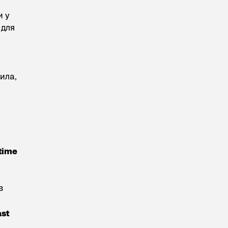
и у
 для
ила,
 time
в
ast