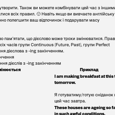
утворити. Також ви можете комбінувати цей час з іншим
атися всіх правил. 🙂 Навіть якщо ви вивчаєте
англійську
чно полегшити ваш відпочинок і подарувати масу
о пам’ятати, що дієслово може трохи змінюватися. Прав
сіх часів групи Continuous (
Future
,
Past
), групи Perfect
ння дієслова з -ing закінченням.
інчення
ня дієслів з -ing закінченням
мінюється
Приклад
I am making breakfast at this
tomorrow.
Я готуватиму/готую сніданок 
цей час завтра.
These houses are ageing so f
in such awful conditions.