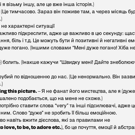
 я візьму іншу, але це вже інша історія.)
. (Це тимчасово. Зараз він поживе там, а через місяць бу
)
не характерні ситуації
важливо підкреслити, адже це важливо в цю секунду: щас
я, біль і т.д. Це можуть бути й позитивні й негативні емо
дуже погано. (Іншими словами “Мені дуже погано! Хіба н
) болить. (Інакше кажучи “Швидку мені! Дайте знеболюю
грубий по відношенню до нас. (Це ненормально. Він зазв
.)
ving this picture.
– Я не фанат його мистецтва, але я (дуже
шалено подобається, що на мене не схоже.)
потрібно ставити слова “very” та інші підсилювачі, адже 
им. Слово “дуже” не зробить її більш емоційною.
 навіть вжити дієслова, які за правилами не
to love, to be, to adore etc.
), бо це почуття, емоції й абстра