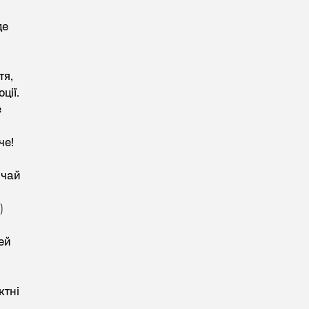
де
тя,
ції.
е
че!
ичай
)
цей
ктні