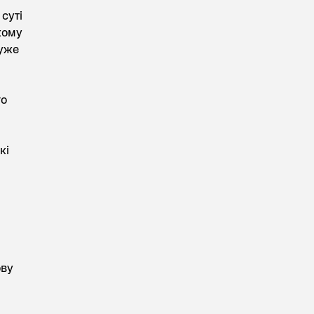
 суті
кому
дуже
го
кі
ову