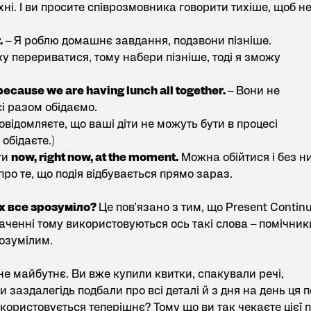
хні. І ви просите співрозмовника говорити тихіше, щоб н
.
– Я роблю домашнє завдання, подзвони пізніше.
жу перериватися, тому набери пізніше, тоді я зможу
 because we are having lunch all together.
– Вони не
і разом обідаємо.
овідомляєте, що ваші діти не можуть бути в процесі
обідаєте.)
ти
now, right now, at the moment.
Можна обійтися і без ни
ро те, що подія відбувається прямо зараз.
их все зрозуміло?
Це пов’язано з тим, що Present Contin
аченні тому використовуються ось такі слова – помічник
озумілим.
е майбутнє. Ви вже купили квитки, спакували речі,
 Ви заздалегідь подбали про всі деталі й з дня на день ця п
користовується теперішнє? Тому що ви так чекаєте цієї п