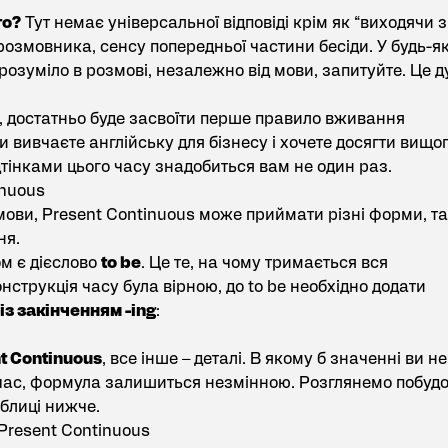
го?
Тут немає універсальної відповіді крім як “виходячи з
врозмовника, сенсу попередньої частини бесіди. У будь-я
розуміло в розмові, незалежно від мови, запитуйте. Це 
я, достатньо буде засвоїти перше правило вживання
ви вивчаєте
англійську для бізнесу
і хочете досягти вищо
дтінками цього часу знадобиться вам не один раз.
inuous
 мови, Present Continuous може приймати різні форми, та
ня.
м є дієслово
to be
. Це те, на чому тримається вся
нструкція часу була вірною, до to be необхідно додати
із закінченням -ing
:
t Continuous
, все інше – деталі. В якому б значенні ви не
час, формула залишиться незмінною. Розглянемо побуд
блиці нижче.
Present Continuous