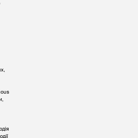
е
х,
uous
и,
одія
одії