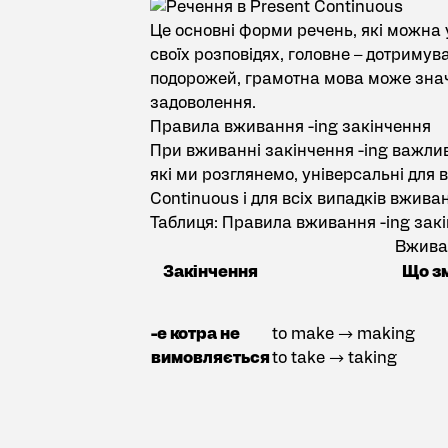
Це основні форми речень, які можна 
своїх розповідях, головне – дотримув
подорожей
, грамотна мова може зна
задоволення.
Правила вживання -ing закінчення
При вживанні закінчення -ing важлив
які ми розглянемо, універсальні для в
Continuous і для всіх випадків вжива
Таблиця: Правила вживання -ing зак
Вживан
Закінчення
Що з
-е котра не
to make → making
вимовляється
to take → taking