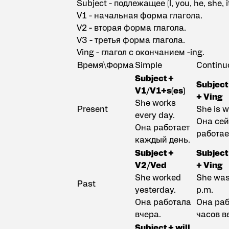
Subject - подлежащее (I, you, he, she, it
V1 - начальная форма глагола.
V2 - вторая форма глагола.
V3 - третья форма глагола.
Ving - глагол с окончанием -ing.
Время\Форма
Simple
Contin
Subject +
Subject
V1/V1+s(es)
+ Ving
She works
Present
She is w
every day.
Она се
Она работает
работае
каждый день.
Subject +
Subject
V2/Ved
+ Ving
She worked
She was
Past
yesterday.
p.m.
Она работала
Она раб
вчера.
часов в
Subject + will