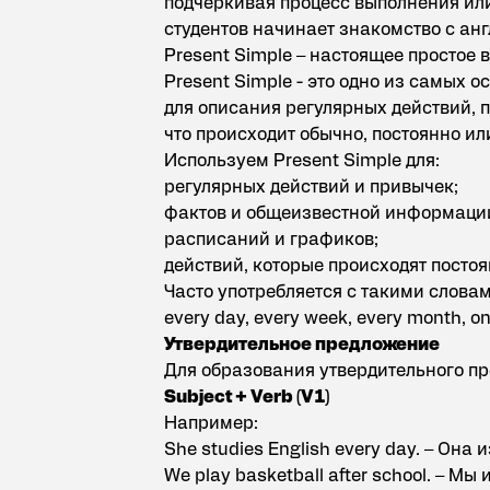
подчёркивая процесс выполнения или
студентов начинает знакомство с ан
Present Simple – настоящее простое 
Present Simple
- это одно из самых о
для описания регулярных действий, п
что происходит обычно, постоянно или
Используем Present Simple для:
регулярных действий и привычек;
фактов и общеизвестной информаци
расписаний и графиков;
действий, которые происходят постоя
Часто употребляется с такими словами: 
every day, every week, every month, on
Утвердительное предложение
Для образования утвердительного пр
Subject + Verb (V1)
Например:
She studies English every day. – Она
We play basketball after school. – Мы