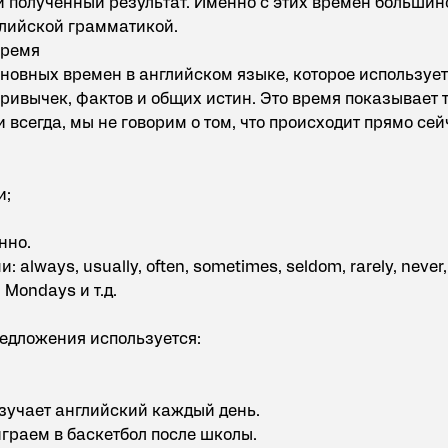
 полученный результат. Именно с этих времен большин
глийской грамматикой.
время
сновных времен в английском языке, которое используе
ривычек, фактов и общих истин. Это время показывает т
 всегда, мы не говорим о том, что происходит прямо сей
и;
нно.
always, usually, often, sometimes, seldom, rarely, never,
 Mondays и т.д.
едложения используется:
 изучает английский каждый день.
 играем в баскетбол после школы.