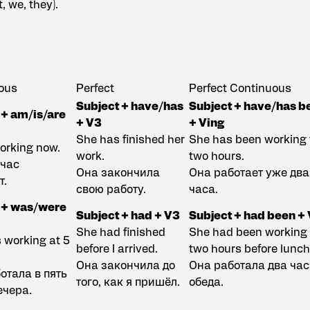
, we, they).
uous
Perfect
Perfect Continuous
Subject + have/has
Subject + have/has b
 + am/is/are
+ V3
+ Ving
She has finished her
She has been working 
orking now.
work.
two hours.
йчас
Она закончила
Она работает уже два
т.
свою работу.
часа.
 + was/were
Subject + had + V3
Subject + had been + 
She had finished
She had been working 
 working at 5
before I arrived.
two hours before lunch
Она закончила до
Она работала два час
отала в пять
того, как я пришёл.
обеда.
ечера.