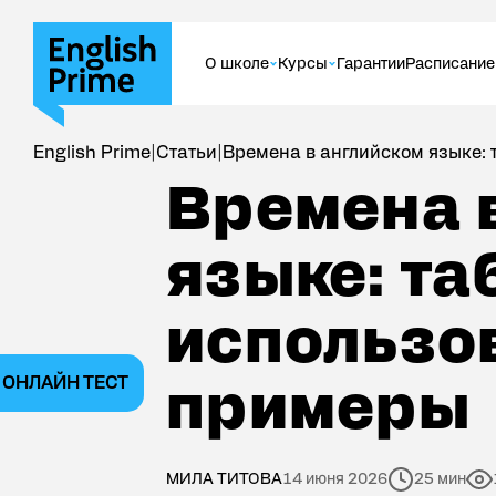
О школе
Курсы
Гарантии
Расписание
МЕТОДИКА ПРЕПОДАВАНИЯ АНГЛИЙСКОГ
ОНЛАЙН-КУРСЫ
ЦЕНЫ
English Prime
|
Статьи
|
Времена в английском языке: 
УЧЕБНАЯ ПРОГРАММА
ДЛЯ КОМПАНИЙ
КУРСЫ АН
Времена в английском языке: таблиц
Времена 
ФОТОГАЛЕРЕЯ
ДЛЯ НАЧИНАЮЩИХ
КУРС ПОД
РАЗГОВОРНЫЙ АНГЛИЙСКИЙ
ДЛЯ ДЕТЕ
языке: та
использо
ОНЛАЙН ТЕСТ
примеры
МИЛА ТИТОВА
14 июня 2026
25 мин