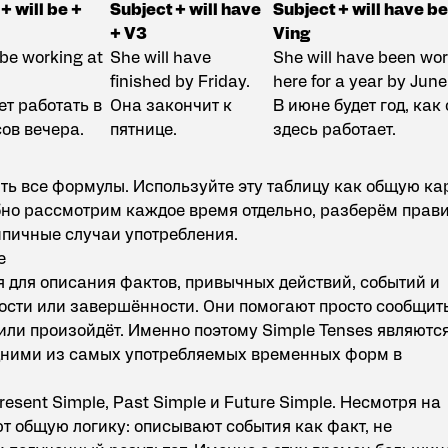
+ will be +
Subject + will have
Subject + will have b
+ V3
Ving
 be working at
She will have
She will have been wo
finished by Friday.
here for a year by June
ет работать в
Она закончит к
В июне будет год, как
сов вечера.
пятнице.
здесь работает.
ть все формулы. Используйте эту таблицу как общую ка
бно рассмотрим каждое время отдельно, разберём прав
ипичные случаи употребления.
е
 для описания фактов, привычных действий, событий и
ности или завершённости. Они помогают просто сообщить
или произойдёт. Именно поэтому Simple Tenses являютс
дними из самых употребляемых временных форм в
esent Simple, Past Simple и Future Simple. Несмотря на
ют общую логику: описывают события как факт, не