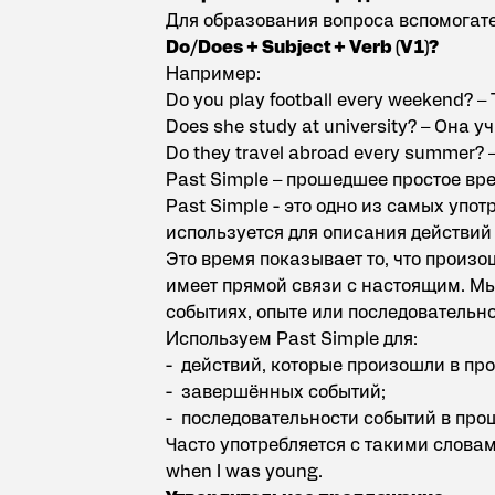
Для образования вопроса вспомогате
Do/Does + Subject + Verb (V1)?
Например:
Do you play football every weekend?
Does she study at university? – Она у
Do they travel abroad every summer?
Past Simple – прошедшее простое вр
Past Simple
- это одно из самых упо
используется для описания действий
Это время показывает то, что произ
имеет прямой связи с настоящим. Мы
событиях, опыте или последовательно
Используем Past Simple для:
- действий, которые произошли в пр
- завершённых событий;
- последовательности событий в про
Часто употребляется с такими словами: 
when I was young.