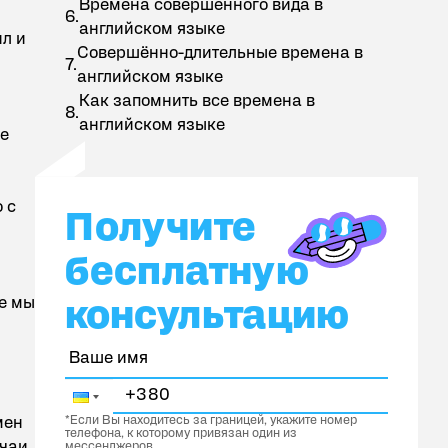
Времена совершённого вида в
английском языке
л и
Совершённо-длительные времена в
английском языке
Как запомнить все времена в
английском языке
ше
 с
Получите бесплатную консультацию
Получите
бесплатную
е мы
консультацию
*Если Вы находитесь за границей, укажите номер
мен
телефона, к которому привязан один из
учаи
мессенджеров