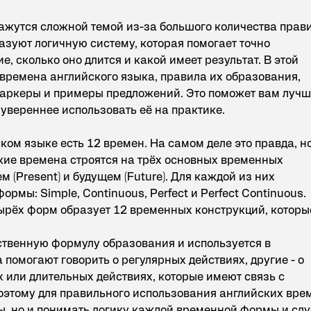
ажутся сложной темой из-за большого количества прави
азуют логичную систему, которая помогает точно
е, сколько оно длится и какой имеет результат. В этой
времена английского языка, правила их образования,
маркеры и примеры предложений. Это поможет вам луч
 увереннее использовать её на практике.
ком языке есть 12 времен. На самом деле это правда, но
кие времена строятся на трёх основных временных
м (Present) и будущем (Future). Для каждой из них
рмы: Simple, Continuous, Perfect и Perfect Continuous.
тырёх форм образует 12 временных конструкций, которы
ственную формулу образования и используется в
помогают говорить о регулярных действиях, другие - о
 или длительных действиях, которые имеют связь с
этому для правильного использования английских вре
ы, но и понимать логику каждой временной формы и сл