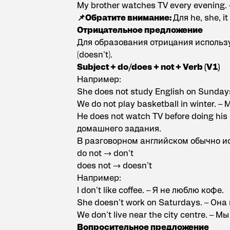
My brother watches TV every evening
📌Обратите внимание:
Для he, she, it
Отрицательное предложение
Для образования отрицания использую
(doesn't).
Subject + do/does + not + Verb (V1)
Например:
She does not study English on Sunday
We do not play basketball in winter. 
He does not watch TV before doing h
домашнего задания.
В разговорном английском обычно 
do not → don't
does not → doesn't
Например:
I don't like coffee. – Я не люблю кофе.
She doesn't work on Saturdays. – Она
We don't live near the city centre. – 
Вопросительное предложение