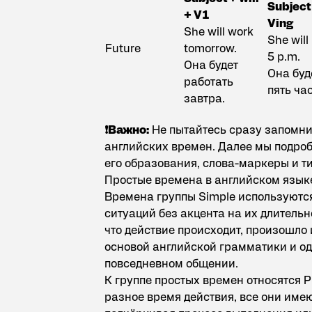
Subject 
+ V1
Ving
She will work
She will
Future
tomorrow.
5 p.m.
Она будет
Она буд
работать
пять ча
завтра.
❗️Важно:
Не пытайтесь сразу запомни
английских времен. Далее мы подро
его образования, слова-маркеры и т
Простые времена в английском язык
Времена группы Simple используются
ситуаций без акцента на их длитель
что действие происходит, произошло 
основой английской грамматики и о
повседневном общении.
К группе простых времен относятся Pr
разное время действия, все они име