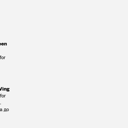
een
for
Ving
for
.
а до