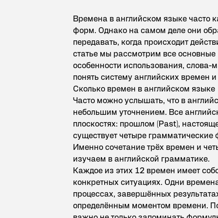
Времена в английском языке часто к
форм. Однако на самом деле они обр
передавать, когда происходит действи
статье мы рассмотрим все основные 
особенности использования, слова-
понять систему английских времен и
Сколько времен в английском языке
Часто можно услышать, что в английс
небольшим уточнением. Все английс
плоскостях: прошлом (Past), настояще
существует четыре грамматические фо
Именно сочетание трёх времен и че
изучаем в английской грамматике.
Каждое из этих 12 времен имеет соб
конкретных ситуациях. Одни времена 
процессах, завершённых результатах
определённым моментом времени. По
важно не только запоминать формул