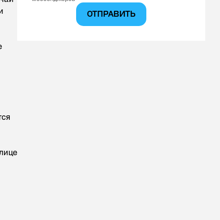
и
ОТПРАВИТЬ
е
тся
блице